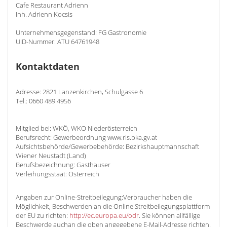
Cafe Restaurant Adrienn
Inh. Adrienn Kocsis
Unternehmensgegenstand: FG Gastronomie
UID-Nummer: ATU 64761948
Kontaktdaten
Adresse: 2821 Lanzenkirchen, Schulgasse 6
Tel.: 0660 489 4956
Mitglied bei: WKÖ, WKO Niederösterreich
Berufsrecht: Gewerbeordnung www.ris.bka.gv.at
Aufsichtsbehörde/Gewerbebehörde: Bezirkshauptmannschaft
Wiener Neustadt (Land)
Berufsbezeichnung: Gasthäuser
Verleihungsstaat: Österreich
Angaben zur Online-Streitbeilegung:Verbraucher haben die
Möglichkeit, Beschwerden an die Online Streitbeilegungsplattform
der EU zu richten:
http://ec.europa.eu/odr
. Sie können allfällige
Beschwerde auchan die oben angegebene E-Mail-Adresse richten.