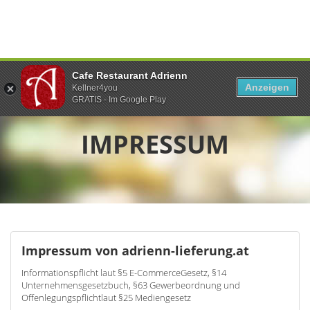
Cafe Restaurant Adrienn
Anzeigen
Kellner4you
GRATIS - Im Google Play
IMPRESSUM
Impressum von adrienn-lieferung.at
Informationspflicht laut §5 E-CommerceGesetz, §14
Unternehmensgesetzbuch, §63 Gewerbeordnung und
Offenlegungspflichtlaut §25 Mediengesetz